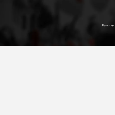
Црвен крс