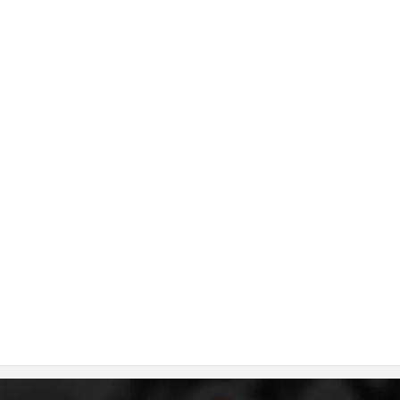
ДИСЕМИНАЦИЈА
MЕЃУНАРОДНО ХУМАНИТАРНО ПРАВО
ПРОМОЦИЈА НА ХУМАНИ ВРЕДНОСТИ
УПОТРЕБА И ЗАШТИТА НА АМБЛЕМОТ
СОЦИЈАЛНО ХУМАНИТАРНА ДЕЈНОСТ
КАКО ДА ДОНИРАТЕ
ПОДГОТВЕНОСТ И ДЕЈСТВО ПРИ КАТАСТРОФИ
ТИМОВИ НА ООЦК
СПАСИТЕЛНА СТАНИЦА ВОДНО
ПРОЕКТИ – ПОДГОТВЕНОСТ И ДЕЈСТВУВАЊЕ ПРИ КАТАСТРОФИ
ОДНОСИ СО ЈАВНОСТ
ИСТРАЖУВАЊЕ НА ЈАВНО МИСЛЕЊЕ