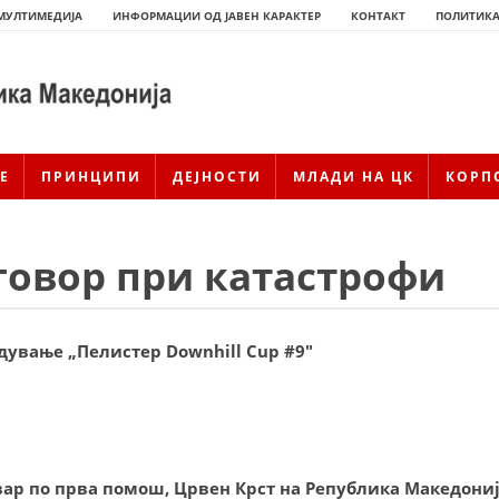
МУЛТИМЕДИЈА
ИНФОРМАЦИИ ОД ЈАВЕН КАРАКТЕР
КОНТАКТ
ПОЛИТИКА
Е
ПРИНЦИПИ
ДЕЈНОСТИ
МЛАДИ НА ЦК
КОРП
говор при катастрофи
ување „Пелистер Downhill Cup #9″
ИСТОРИЈАТ НА ЦКРМ
ИСТОРИЈАТ НА ДВИЖЕЊЕТО
ар по прва помош, Црвен Крст на Република Македони