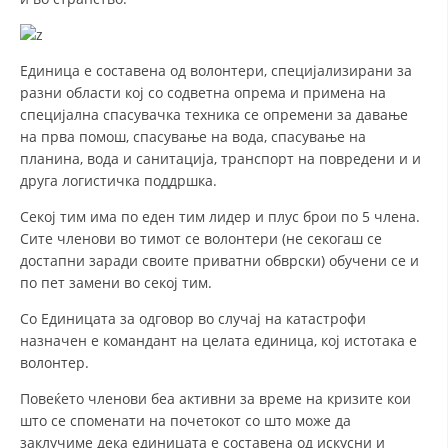
СТРУКТУРА НА ОРГАНИЗАЦИЈАТА
КОНТАКТ ИНФОРМАЦИИ
Единица е составена од волонтери, специјализирани за
ЧЛЕНСТВО ВО ПРОФЕСИОНАЛНИ ТЕЛА
разни области кој со содветна опрема и примена на
специјална спасувачка техника се опремени за давање
на прва помош, спасување на вода, спасување на
планина, вода и санитација, транспорт на повредени и и
ЗАКОН ЗА ЦКРМ
друга логистичка поддршка.
СТАТУТ НА ЦКРМ
Секој тим има по еден тим лидер и плус брои по 5 члена.
Сите членови во тимот се волонтери (не секогаш се
достапни заради своите приватни обврски) обучени се и
по пет замени во секој тим.
Со Единицата за одговор во случај на катастрофи
ОРГАНИЗАЦИЈА И РАЗВОЈ
назначен е командант на целата единица, кој истотака е
волонтер.
РАКОВОДЕН ОДБОР
Повеќето членови беа активни за време на кризите кои
СОБРАНИЕ
што се споменати на почетокот со што може да
СТРУКТУРА И ОРГАНИЗАЦИОНА ПОСТАВЕНОСТ
заклучиме дека единицата е составена од искусни и