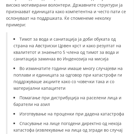
високо мотивирани волонтери. Државните структури ја
ДИСЕМИНАЦИЈА
признаават единицата како компетентна и често пати се
ослонуваат на поддршката. Ќе споменеме неколку
MЕЃУНАРОДНО ХУМАНИТАРНО ПРАВО
примери:
ПРОМОЦИЈА НА ХУМАНИ ВРЕДНОСТИ
Тимот за вода и санитација ја доби обуката од
УПОТРЕБА И ЗАШТИТА НА АМБЛЕМОТ
страна на Австриски Црвен крст и како резултат на
квалитетот и знаењето 5 члена од тимот за вода и
СОЦИЈАЛНО ХУМАНИТАРНА ДЕЈНОСТ
санитација заминаа во Инденозија на мисија
КАКО ДА ДОНИРАТЕ
Во изминатите години имаше многу случајеви на
поплави и единицата за одговор при катастрофи ги
ПОДГОТВЕНОСТ И ДЕЈСТВО ПРИ КАТАСТРОФИ
поддржуваше акциите како со човечки така и со
материјални капацитети
ТИМОВИ НА ООЦК
Помагање при дистрибуција на раселени лица и
СПАСИТЕЛНА СТАНИЦА ВОДНО
баратели на азил
ПРОЕКТИ – ПОДГОТВЕНОСТ И ДЕЈСТВУВАЊЕ ПРИ КАТАСТРОФИ
Изготвување на проценки при дадена катастрофа
ОДНОСИ СО ЈАВНОСТ
Спасување на лице погодени директно од некоја
катастофа (извлекување на лица од згради во случај
ИСТРАЖУВАЊЕ НА ЈАВНО МИСЛЕЊЕ