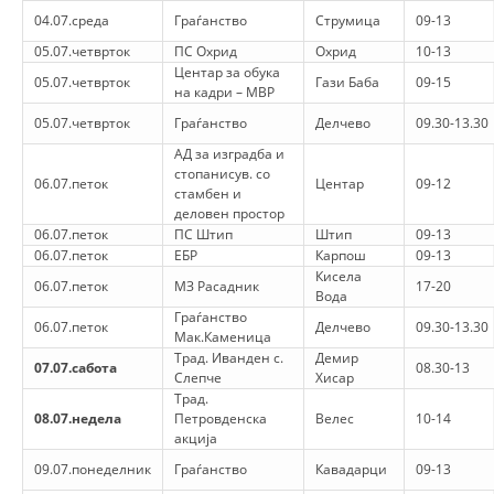
СТРУКТУРА НА ОРГАНИЗАЦИЈАТА
04.07.среда
Граѓанство
Струмица
09-13
КОНТАКТ ИНФОРМАЦИИ
05.07.четврток
ПС Охрид
Охрид
10-13
Центар за обука
05.07.четврток
Гази Баба
09-15
ЧЛЕНСТВО ВО ПРОФЕСИОНАЛНИ ТЕЛА
на кадри – МВР
05.07.четврток
Граѓанство
Делчево
09.30-13.30
АД за изградба и
стопанисув. со
ЗАКОН ЗА ЦКРМ
06.07.петок
Центар
09-12
стамбен и
деловен простор
СТАТУТ НА ЦКРМ
06.07.петок
ПС Штип
Штип
09-13
06.07.петок
ЕБР
Карпош
09-13
Кисела
06.07.петок
МЗ Расадник
17-20
Вода
Граѓанство
06.07.петок
Делчево
09.30-13.30
Мак.Каменица
Трад. Иванден с.
Демир
ОРГАНИЗАЦИЈА И РАЗВОЈ
07.07.сабота
08.30-13
Слепче
Хисар
Трад.
РАКОВОДЕН ОДБОР
08.07.недела
Петровденска
Велес
10-14
акција
СОБРАНИЕ
09.07.понеделник
Граѓанство
Кавадарци
09-13
СТРУКТУРА И ОРГАНИЗАЦИОНА ПОСТАВЕНОСТ