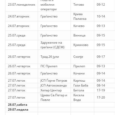
ДЕЈСТВУВАЊЕ
23.07.понеделник
мобилни
Тетово
09-12
оператори
Крива
24.07.вторник
Граѓанство
10-14
Паланка
24.07.вторник
Граѓанство
Кичево
09-13
ПРИРАЧНИЦИ
25.07.среда
Граѓанство
Виница
09-15
Здружение на
СТРАТЕГИИ
25.07.среда
Куманово
09-15
граѓани (СДСМ)
ЕДУКАТИВНО ИНФОРМАТИВНИ МАТЕРИЈАЛИ
26.07.четврток
Трад.26 јули
Скопје
09-17
БРОШУРИ
26.07.четврток
ПС Прилеп
Прилеп
09-13
ПОСТЕРИ
26.07.четврток
Граѓанство
Кочани
09-14
27.07.петок
ЈСП Ѓорче Петров
Карпош
09-14
ПРЕЗЕНТАЦИИ
27.07.петок
ЈСП Автокоманда
Гази Баба
08-14
27.07.петок
Хепар Центар
Битола
17-19
Црква Св.Петар и
Кисела
27.07.петок
17-20
Павле
Вода
28.07,сабота
29.07.недела