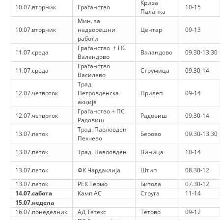
Крива
10.07.вторник
Граѓанство
10-15
Паланка
ДИСЕМИНАЦИЈА
Мин. за
10.07.вторник
надворешни
Центар
09-13
MЕЃУНАРОДНО ХУМАНИТАРНО ПРАВО
работи
Граѓанство + ПС
ПРОМОЦИЈА НА ХУМАНИ ВРЕДНОСТИ
11.07.среда
Валандово
09.30-13.30
Валандово
Граѓанство
УПОТРЕБА И ЗАШТИТА НА АМБЛЕМОТ
11.07.среда
Струмица
09.30-14
Василево
Трад.
СОЦИЈАЛНО ХУМАНИТАРНА ДЕЈНОСТ
12.07.четврток
Петровденска
Прилеп
09-14
акција
КАКО ДА ДОНИРАТЕ
Граѓанство + ПС
12.07.четврток
Радовиш
09.30-14
Радовиш
ПОДГОТВЕНОСТ И ДЕЈСТВО ПРИ КАТАСТРОФИ
Трад. Павловден
13.07.петок
Берово
09.30-13.30
Пехчево
ТИМОВИ НА ООЦК
13.07.петок
Трад. Павловден
Виница
10-14
СПАСИТЕЛНА СТАНИЦА ВОДНО
13.07.петок
ФК Чардаклија
Штип
08.30-12
ПРОЕКТИ – ПОДГОТВЕНОСТ И ДЕЈСТВУВАЊЕ ПРИ КАТАСТРОФИ
13.07.петок
РЕК Термо
Битола
07.30-12
14.07.сабота
Камп АС
Струга
11-14
ОДНОСИ СО ЈАВНОСТ
15.07.недела
16.07.понеделник
АД Тетекс
Тетово
09-12
ИСТРАЖУВАЊЕ НА ЈАВНО МИСЛЕЊЕ