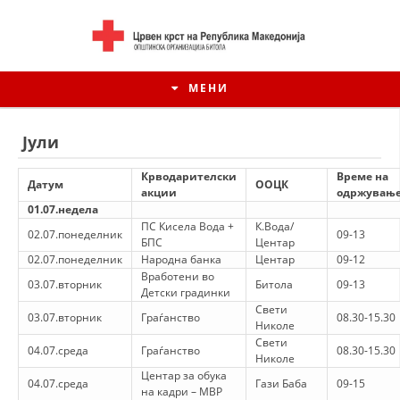
МЕНИ
Јули
Крводарителски
Време на
Датум
ООЦК
акции
одржувањ
01.07.недела
ПС Кисела Вода +
К.Вода/
02.07.понеделник
09-13
БПС
Центар
02.07.понеделник
Народна банка
Центар
09-12
Вработени во
03.07.вторник
Битола
09-13
Детски градинки
Свети
03.07.вторник
Граѓанство
08.30-15.30
Николе
ИСТОРИЈАТ НА ЦКРМ
Свети
04.07.среда
Граѓанство
08.30-15.30
Николе
ИСТОРИЈАТ НА ДВИЖЕЊЕТО
Центар за обука
04.07.среда
Гази Баба
09-15
на кадри – МВР