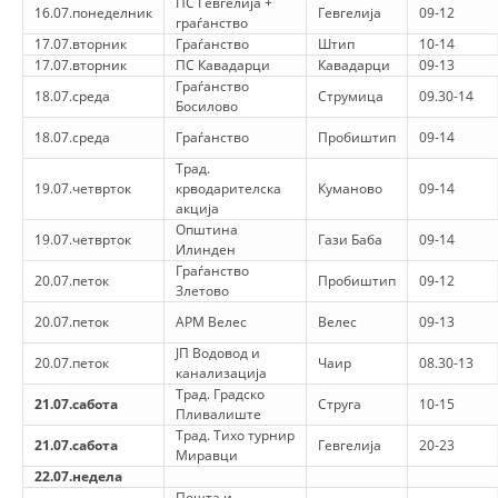
ПС Гевгелија +
16.07.понеделник
Гевгелија
09-12
граѓанство
МЕЃУНАРОДНА СОРАБОТКА
17.07.вторник
Граѓанство
Штип
10-14
17.07.вторник
ПС Кавадарци
Кавадарци
09-13
ДОГОВОРИ
Граѓанство
18.07.среда
Струмица
09.30-14
Босилово
ЗНАЧЕЊЕ НА СЛУЖБАТА ЗА БАРАЊЕ
18.07.среда
Граѓанство
Пробиштип
09-14
ФОРМУЛАРИ ЗА БАРАЊА
Трад.
19.07.четврток
крводарителска
Куманово
09-14
ЗДРАВСТВЕНО ПРЕВЕНТИВНА ДЕЈНОСТ
акција
Општина
19.07.четврток
Гази Баба
09-14
Илинден
ПРВА ПОМОШ
Граѓанство
20.07.петок
Пробиштип
09-12
Злетово
КРВОДАРИТЕЛСТВО
20.07.петок
АРМ Велес
Велес
09-13
ИНФОРМАЦИИ ЗА БОЛЕСТИ
ЈП Водовод и
20.07.петок
Чаир
08.30-13
МЕНАЏМЕНТ НА ВОЛОНТЕРИ
канализација
Трад. Градско
21.07.сабота
Струга
10-15
Пливалиште
Трад. Тихо турнир
21.07.сабота
Гевгелија
20-23
Миравци
ЗА НАС
22.07.недела
Пошта и