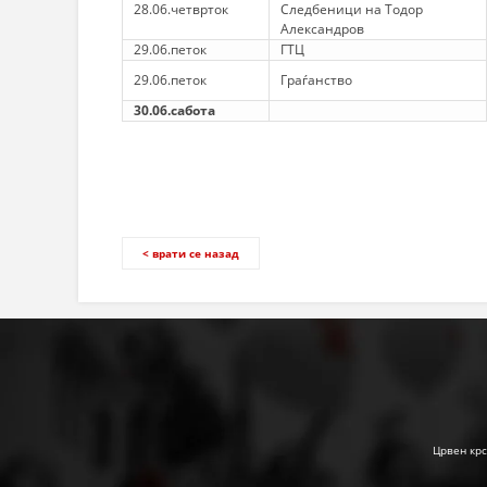
28.06.четврток
Следбеници на Тодор
Александров
29.06.петок
ГТЦ
29.06.петок
Граѓанство
30.06.сабота
< врати се назад
Црвен крс