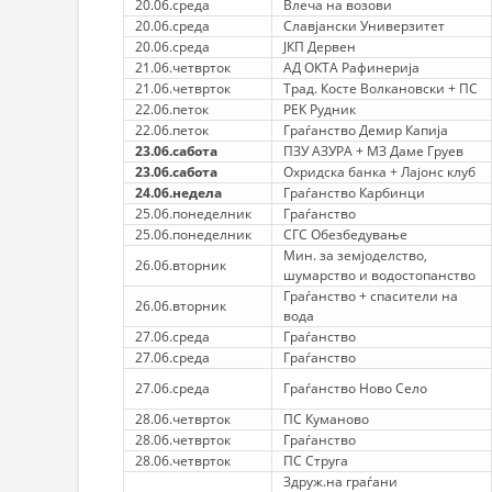
20.06.среда
Влеча на возови
20.06.среда
Славјански Универзитет
20.06.среда
ЈКП Дервен
21.06.четврток
АД ОКТА Рафинерија
21.06.четврток
Трад. Косте Волкановски + ПС
22.06.петок
РЕК Рудник
22.06.петок
Граѓанство Демир Капија
23.06.сабота
ПЗУ АЗУРА + МЗ Даме Груев
23.06.сабота
Охридска банка + Лајонс клуб
24.06.недела
Граѓанство Карбинци
25.06.понеделник
Граѓанство
25.06.понеделник
СГС Обезбедување
Мин. за земјоделство,
26.06.вторник
шумарство и водостопанство
Граѓанство + спасители на
26.06.вторник
вода
27.06.среда
Граѓанство
27.06.среда
Граѓанство
27.06.среда
Граѓанство Ново Село
28.06.четврток
ПС Куманово
28.06.четврток
Граѓанство
28.06.четврток
ПС Струга
Здруж.на граѓани