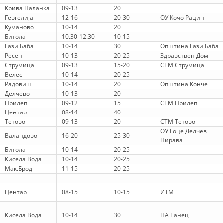
СТРУКТУРА НА ОРГАНИЗАЦИЈАТА
Крива Паланка
09-13
20
Гевгелија
12-16
20-30
ОУ Кочо Рацин
КОНТАКТ ИНФОРМАЦИИ
Куманово
10-14
20
Битола
10.30-12.30
10-15
ЧЛЕНСТВО ВО ПРОФЕСИОНАЛНИ ТЕЛА
Гази Баба
10-14
30
Општина Гази Баба
Ресен
10-13
20-25
Здравствен Дом
Струмица
09-13
15-20
СТМ Струмица
Велес
10-14
20-25
ЗАКОН ЗА ЦКРМ
Радовиш
10-14
20
Општина Конче
Делчево
10-13
20
СТАТУТ НА ЦКРМ
Прилеп
09-12
15
СТМ Прилеп
Центар
08-14
40
Тетово
09-13
20
СТМ Тетово
ОУ Гоце Делчев
Валандово
16-20
25-30
Пирава
Битола
10-14
20-25
Кисела Вода
10-14
20-25
ОРГАНИЗАЦИЈА И РАЗВОЈ
Мак.Брод
11-15
20-25
РАКОВОДЕН ОДБОР
Центар
08-15
10-15
ИТМ
СОБРАНИЕ
Кисела Вода
10-14
30
НА Танец
СТРУКТУРА И ОРГАНИЗАЦИОНА ПОСТАВЕНОСТ