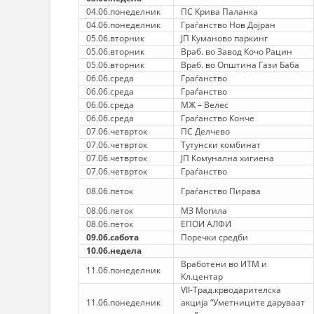
04.06.понеделник
ПС Крива Паланка
04.06.понеделник
Граѓанство Нов Дојран
05.06.вторник
ЈП Куманово паркинг
05.06.вторник
Враб. во Завод Кочо Рацин
05.06.вторник
Враб. во Општина Гази Баба
06.06.среда
Граѓанство
06.06.среда
Граѓанство
06.06.среда
МЖ – Велес
06.06.среда
Граѓанство Конче
07.06.четврток
ПС Делчево
07.06.четврток
Тутунски комбинат
07.06.четврток
ЈП Комунална хигиена
07.06.четврток
Граѓанство
08.06.петок
Граѓанство Пирава
08.06.петок
МЗ Могила
08.06.петок
ЕПОИ АЛФИ
09.06.сабота
Поречки средби
10.06.недела
Вработени во ИТМ и
11.06.понеделник
Кл.центар
VII-Трад.крводарителска
11.06.понеделник
акција “Уметниците даруваат