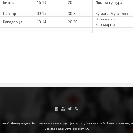
Битола
16-19
20
Дом на култура
ДЕЈСТВУВАЊЕ
Центар
09-15
30-35
Куглана Мусандра
Црвен крст
Кавадарци
10-14
20-30
Кавадарци
ПРИРАЧНИЦИ
СТРАТЕГИИ
ЕДУКАТИВНО ИНФОРМАТИВНИ МАТЕРИЈАЛИ
БРОШУРИ
ПОСТЕРИ
ПРЕЗЕНТАЦИИ
т на Р. Македонија - Општинска организација Центар, Клуб на млади ©. Сите права задр
Designed and Developed by
AA