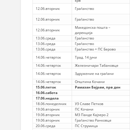
крв”
12.06.вторник
Граѓанство
12.06.вторник
Граѓанство
Македонска пошта –
12.06.вторник
дирекција
13.06.среда
Граѓанство
13.06.среда
Граѓанство
13.06.среда
Граѓанство + ПС Берово
14.06.четврток
Трад. 14 јуни
14.06.четврток
Железничари Табановце
14.06.четврток
Здружение на граѓани
14.06.четврток
Општина Кочани
15.06.петок
Рамазан Бајрам, прв ден
16.06.сабота
17.06.недела
18.06.понеделник
УЗ Славе Петков
19.06.вторник
ПС Кочани
19.06.вторник
МЗ Панде Кајзеро 2
19.06.вторник
Граѓанство Ранковце
20.06.среда
ПС Струмица