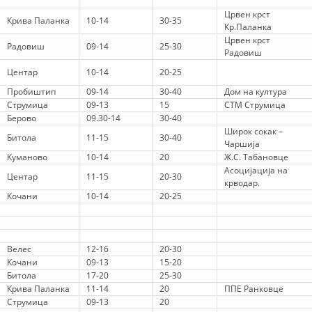
Црвен крст
ДИСЕМИНАЦИЈА
Крива Паланка
10-14
30-35
Кр.Паланка
Црвен крст
Радовиш
09-14
25-30
MЕЃУНАРОДНО ХУМАНИТАРНО ПРАВО
Радовиш
Центар
10-14
20-25
ПРОМОЦИЈА НА ХУМАНИ ВРЕДНОСТИ
Пробиштип
09-14
30-40
Дом на култура
УПОТРЕБА И ЗАШТИТА НА АМБЛЕМОТ
Струмица
09-13
15
СТМ Струмица
Берово
09.30-14
30-40
СОЦИЈАЛНО ХУМАНИТАРНА ДЕЈНОСТ
Широк сокак –
Битола
11-15
30-40
Чаршија
КАКО ДА ДОНИРАТЕ
Куманово
10-14
20
Ж.С. Табановце
Асоцијација на
Центар
11-15
20-30
ПОДГОТВЕНОСТ И ДЕЈСТВО ПРИ КАТАСТРОФИ
крводар.
Кочани
10-14
20-25
ТИМОВИ НА ООЦК
СПАСИТЕЛНА СТАНИЦА ВОДНО
Велес
12-16
20-30
ПРОЕКТИ – ПОДГОТВЕНОСТ И ДЕЈСТВУВАЊЕ ПРИ КАТАСТРОФИ
Кочани
09-13
15-20
Битола
17-20
25-30
ОДНОСИ СО ЈАВНОСТ
Крива Паланка
11-14
20
ППЕ Ранковце
Струмица
09-13
20
ИСТРАЖУВАЊЕ НА ЈАВНО МИСЛЕЊЕ