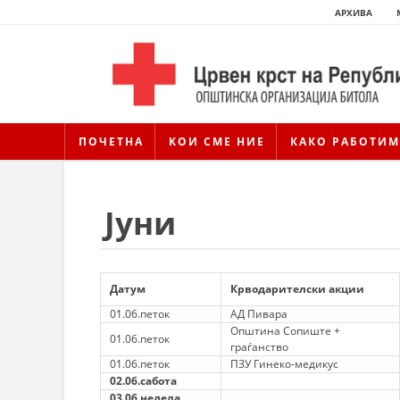
АРХИВА
ПОЧЕТНА
КОИ СМЕ НИЕ
КАКО РАБОТИМ
Јуни
Датум
Крводарителски акции
01.06.петок
АД Пивара
Општина Сопиште +
01.06.петок
граѓанство
01.06.петок
ПЗУ Гинеко-медикус
02.06.сабота
03.06.недела