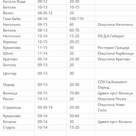
Кисела Вода
09-12
20-30
Битола
10-13
10-15
МЕЃУНАРОДНА СОРАБОТКА
Велес
08.30-12
20
Гази Баба
08-16
100-110
ДОГОВОРИ
Неготино
09-15
60
Општина Неготино
Битола
08-13
60-70
ЗНАЧЕЊЕ НА СЛУЖБАТА ЗА БАРАЊЕ
Неготино
10-14
15-20
ОУ Д.А.Габерот
Карпош
10-15
20-25
ФОРМУЛАРИ ЗА БАРАЊА
Куманово
11-15
30
Ресторан Грација
Штип
11-14
20
Општина Карбинци
ЗДРАВСТВЕНО ПРЕВЕНТИВНА ДЕЈНОСТ
Кратово
09-14
20-30
Општина Кратово
Битола
09-13
20
ПРВА ПОМОШ
Центар
09-13
30
КРВОДАРИТЕЛСТВО
СОУ Св.Климент
Охрид
09-13
20-30
Охрид.
ИНФОРМАЦИИ ЗА БОЛЕСТИ
Виница
09-15
70-80
Црвен крст Виница
Ресен
10-13
20
Општина Ресен
МЕНАЏМЕНТ НА ВОЛОНТЕРИ
Општина Ново
Струмица
09.30-14
20-30
Село
Куманово
09-14
50-60
Кочани
09-14
30
Црвен крст Кочани
ЗА НАС
Струга
10-14
15-20