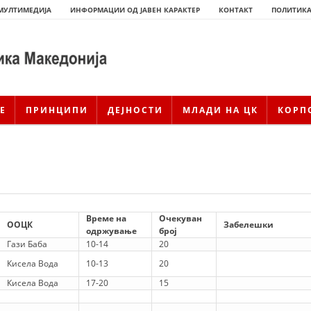
МУЛТИМЕДИЈА
ИНФОРМАЦИИ ОД ЈАВЕН КАРАКТЕР
КОНТАКТ
ПОЛИТИКА
Е
ПРИНЦИПИ
ДЕЈНОСТИ
МЛАДИ НА ЦК
КОРП
Време на
Очекуван
ООЦК
Забелешки
одржување
број
Гази Баба
10-14
20
ИСТОРИЈАТ НА ЦКРМ
Кисела Вода
10-13
20
Кисела Вода
17-20
15
ИСТОРИЈАТ НА ДВИЖЕЊЕТО