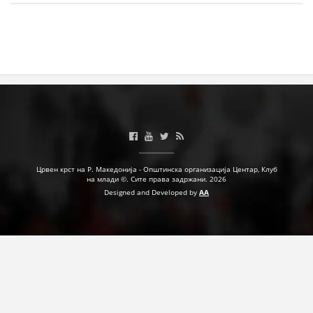
МЕЃУНАРОДНА СОРАБОТКА
ДОГОВОРИ
ЗНАЧЕЊЕ НА СЛУЖБАТА ЗА БАРАЊЕ
ФОРМУЛАРИ ЗА БАРАЊА
ЗДРАВСТВЕНО ПРЕВЕНТИВНА ДЕЈНОСТ
ПРВА ПОМОШ
Црвен крст на Р. Македонија - Општинска организација Центар, Клуб
на млади ©. Сите права задржани. 2026
КРВОДАРИТЕЛСТВО
Designed and Developed by
AA
ИНФОРМАЦИИ ЗА БОЛЕСТИ
МЕНАЏМЕНТ НА ВОЛОНТЕРИ
ЗА НАС