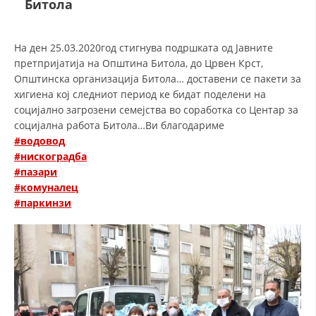
Битола
СТРУКТУРА НА ОРГАНИЗАЦИЈАТА
КОНТАКТ ИНФОРМАЦИИ
На ден 25.03.2020год стигнува подршката од Јавните
ЧЛЕНСТВО ВО ПРОФЕСИОНАЛНИ ТЕЛА
претпријатија на Општина Битола, до Црвен Крст,
Општинска организација Битола… доставени се пакети за
хигиена кој следниот период ке бидат поделени на
социјално загрозени семејства во соработка со Центар за
ЗАКОН ЗА ЦКРМ
социјална работа Битола…Ви благодариме
#
водовод
СТАТУТ НА ЦКРМ
#
нискоградба
#
пазари
#
комуналец
#
паркинзи
ОРГАНИЗАЦИЈА И РАЗВОЈ
РАКОВОДЕН ОДБОР
СОБРАНИЕ
СТРУКТУРА И ОРГАНИЗАЦИОНА ПОСТАВЕНОСТ