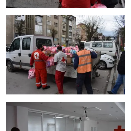
МЕЃУНАРОДНА СОРАБОТКА
ДОГОВОРИ
ЗНАЧЕЊЕ НА СЛУЖБАТА ЗА БАРАЊЕ
ФОРМУЛАРИ ЗА БАРАЊА
ЗДРАВСТВЕНО ПРЕВЕНТИВНА ДЕЈНОСТ
ПРВА ПОМОШ
КРВОДАРИТЕЛСТВО
ИНФОРМАЦИИ ЗА БОЛЕСТИ
МЕНАЏМЕНТ НА ВОЛОНТЕРИ
ЗА НАС