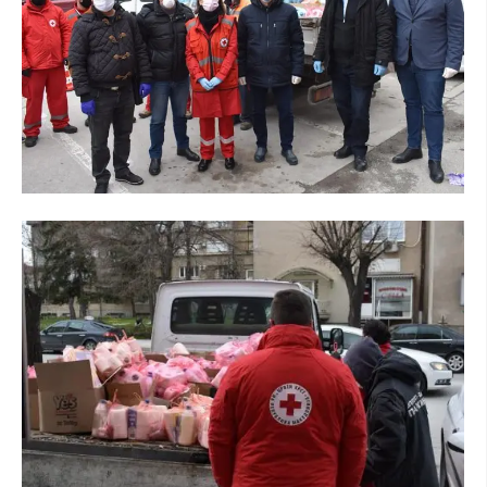
ДИСЕМИНАЦИЈА
MЕЃУНАРОДНО ХУМАНИТАРНО ПРАВО
ПРОМОЦИЈА НА ХУМАНИ ВРЕДНОСТИ
УПОТРЕБА И ЗАШТИТА НА АМБЛЕМОТ
СОЦИЈАЛНО ХУМАНИТАРНА ДЕЈНОСТ
КАКО ДА ДОНИРАТЕ
ПОДГОТВЕНОСТ И ДЕЈСТВО ПРИ КАТАСТРОФИ
ТИМОВИ НА ООЦК
СПАСИТЕЛНА СТАНИЦА ВОДНО
ПРОЕКТИ – ПОДГОТВЕНОСТ И ДЕЈСТВУВАЊЕ ПРИ КАТАСТРОФИ
ОДНОСИ СО ЈАВНОСТ
ИСТРАЖУВАЊЕ НА ЈАВНО МИСЛЕЊЕ