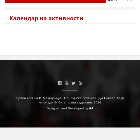
МЕЃУНАРОДНА СОРАБОТКА
Календар на активности
ДОГОВОРИ
ЗНАЧЕЊЕ НА СЛУЖБАТА ЗА БАРАЊЕ
ФОРМУЛАРИ ЗА БАРАЊА
ЗДРАВСТВЕНО ПРЕВЕНТИВНА ДЕЈНОСТ
ПРВА ПОМОШ
КРВОДАРИТЕЛСТВО
ИНФОРМАЦИИ ЗА БОЛЕСТИ
Црвен крст на Р. Македонија - Општинска организација Центар, Клуб
на млади ©. Сите права задржани. 2026
МЕНАЏМЕНТ НА ВОЛОНТЕРИ
Designed and Developed by
AA
ЗА НАС