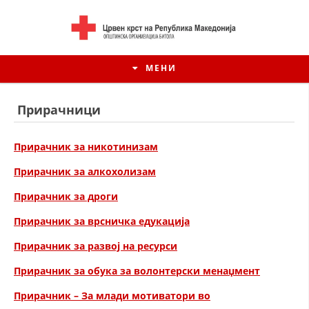
МЕНИ
Прирачници
Прирачник за никотинизам
Прирачник за алкохолизам
Прирачник за дроги
Прирачник за врсничка едукација
Прирачник за развој на ресурси
ИСТОРИЈАТ НА ЦКРМ
Прирачник за обука за волонтерски менаџмент
ИСТОРИЈАТ НА ДВИЖЕЊЕТО
Прирачник – За млади мотиватори во