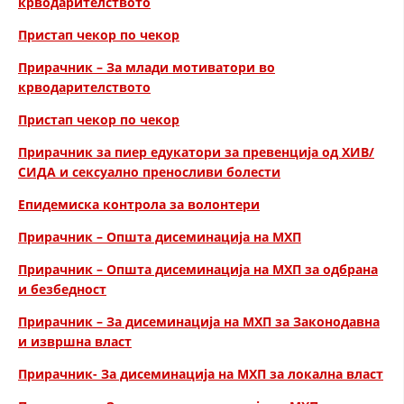
крводарителството
СТРУКТУРА НА ОРГАНИЗАЦИЈАТА
Пристап чекор по чекор
КОНТАКТ ИНФОРМАЦИИ
Прирачник – За млади мотиватори во
ЧЛЕНСТВО ВО ПРОФЕСИОНАЛНИ ТЕЛА
крводарителството
Пристап чекор по чекор
ЗАКОН ЗА ЦКРМ
Прирачник за пиер едукатори за превенција од ХИВ/
СИДА и сексуално преносливи болести
СТАТУТ НА ЦКРМ
Епидемиска контрола за волонтери
Прирачник – Општа дисеминација на МХП
Прирачник – Општа дисеминација на МХП за одбрана
и безбедност
ОРГАНИЗАЦИЈА И РАЗВОЈ
Прирачник – За дисеминација на МХП за Законодавна
РАКОВОДЕН ОДБОР
и извршна власт
СОБРАНИЕ
Прирачник- За дисеминација на MХП за локална власт
СТРУКТУРА И ОРГАНИЗАЦИОНА ПОСТАВЕНОСТ