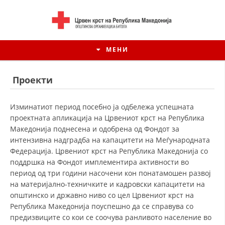
МЕНИ
Проекти
Изминатиот период посебно ја одбележа успешната
проектната апликација на Црвениот крст на Република
Македонија поднесена и одобрена од Фондот за
интензивна надградба на капацитети на Меѓународната
Федерација. Црвениот крст на Република Македонија со
поддршка на Фондот имплементира активности во
период од три години насочени кон понатамошен развој
на материјално-техничките и кадровски капацитети на
ИСТОРИЈАТ НА ЦКРМ
општинско и државно ниво со цел Црвениот крст на
Република Македонија поуспешно да се справува со
ИСТОРИЈАТ НА ДВИЖЕЊЕТО
предизвиците со кои се соочува ранливото население во