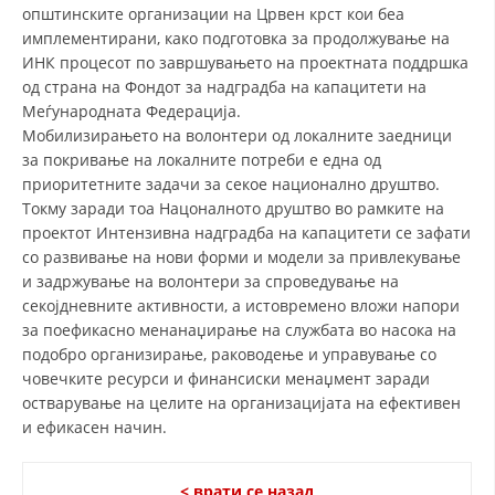
општинските организации на Црвен крст кои беа
ДИСЕМИНАЦИЈА
имплементирани, како подготовка за продолжување на
ИНК процесот по завршувањето на проектната поддршка
MЕЃУНАРОДНО ХУМАНИТАРНО ПРАВО
од страна на Фондот за надградба на капацитети на
Меѓународната Федерација.
ПРОМОЦИЈА НА ХУМАНИ ВРЕДНОСТИ
Мобилизирањето на волонтери од локалните заедници
УПОТРЕБА И ЗАШТИТА НА АМБЛЕМОТ
за покривање на локалните потреби е една од
приоритетните задачи за секое национално друштво.
СОЦИЈАЛНО ХУМАНИТАРНА ДЕЈНОСТ
Токму заради тоа Нацоналното друштво во рамките на
проектот Интензивна надградба на капацитети се зафати
КАКО ДА ДОНИРАТЕ
со развивање на нови форми и модели за привлекување
и задржување на волонтери за спроведување на
ПОДГОТВЕНОСТ И ДЕЈСТВО ПРИ КАТАСТРОФИ
секојдневните активности, а истовремено вложи напори
ТИМОВИ НА ООЦК
за поефикасно менанаџирање на службата во насока на
подобро организирање, раководење и управување со
СПАСИТЕЛНА СТАНИЦА ВОДНО
човечките ресурси и финансиски менаџмент заради
остварување на целите на организацијата на ефективен
ПРОЕКТИ – ПОДГОТВЕНОСТ И ДЕЈСТВУВАЊЕ ПРИ КАТАСТРОФИ
и ефикасен начин.
ОДНОСИ СО ЈАВНОСТ
ИСТРАЖУВАЊЕ НА ЈАВНО МИСЛЕЊЕ
< врати се назад