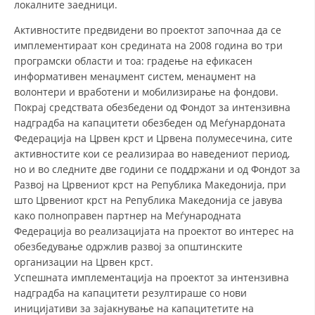
локалните заедници.
СТРУКТУРА НА ОРГАНИЗАЦИЈАТА
Активностите предвидени во проектот започнаа да се
КОНТАКТ ИНФОРМАЦИИ
имплементираат кон средината на 2008 година во три
ЧЛЕНСТВО ВО ПРОФЕСИОНАЛНИ ТЕЛА
програмски области и тоа: градење на ефикасен
информативен менаџмент систем, менаџмент на
волонтери и вработени и мобилизирање на фондови.
Покрај средствата обезбедени од Фондот за интензивна
ЗАКОН ЗА ЦКРМ
надградба на капацитети обезбеден од Меѓунардоната
Федерација на Црвен крст и Црвена полумесечина, сите
СТАТУТ НА ЦКРМ
активностите кои се реализираа во наведениот период,
но и во следните две години се поддржани и од Фондот за
Развој на Црвениот крст на Република Македонија, при
што Црвениот крст на Република Македонија се јавува
како полноправен партнер на Меѓународната
Федерација во реализацијата на проектот во интерес на
ОРГАНИЗАЦИЈА И РАЗВОЈ
обезбедување одржлив развој за општинските
РАКОВОДЕН ОДБОР
организации на Црвен крст.
Успешната имплементација на проектот за интензивна
СОБРАНИЕ
надградба на капацитети резултираше со нови
иницијативи за зајакнување на капацитетите на
СТРУКТУРА И ОРГАНИЗАЦИОНА ПОСТАВЕНОСТ