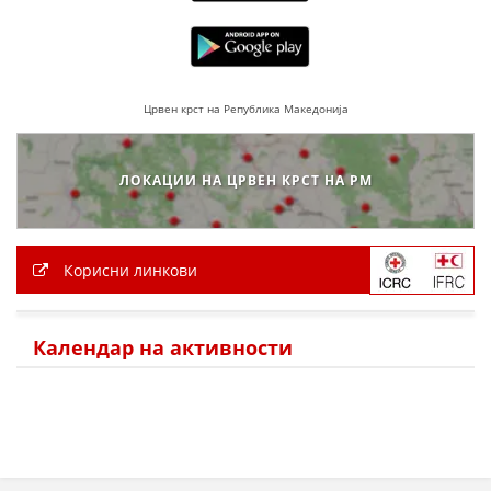
ДЕЈСТВУВАЊЕ
Црвен крст на Република Македонија
ПРИРАЧНИЦИ
ЛОКАЦИИ НА ЦРВЕН КРСТ НА РМ
СТРАТЕГИИ
ЕДУКАТИВНО ИНФОРМАТИВНИ МАТЕРИЈАЛИ
Корисни линкови
БРОШУРИ
ПОСТЕРИ
Календар на активности
ПРЕЗЕНТАЦИИ