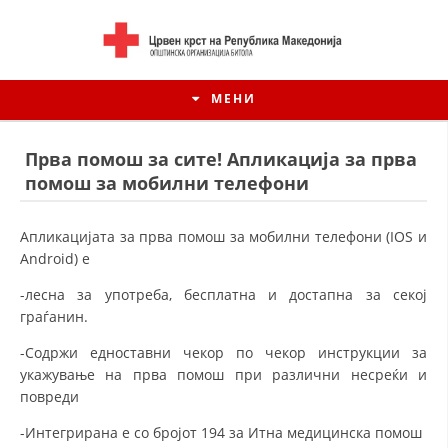
МЕНИ
Прва помош за сите! Апликација за прва
помош за мобилни телефони
Апликацијата за прва помош за мобилни телефони (IOS и
Android) е
-лесна за употреба, бесплатна и достапна за секој
граѓанин.
-Содржи едноставни чекор по чекор инструкции за
укажување на прва помош при различни несреќи и
ИСТОРИЈАТ НА ЦКРМ
повреди
ИСТОРИЈАТ НА ДВИЖЕЊЕТО
-Интегриранa e со бројот 194 за Итна медицинска помош