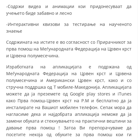
СТРУКТУРА НА ОРГАНИЗАЦИЈАТА
-Содржи видеа и анимации кои придонесуваат да
учењето биде забавно и лесно
КОНТАКТ ИНФОРМАЦИИ
-Интерактивни квизови за тестирање на наученото
ЧЛЕНСТВО ВО ПРОФЕСИОНАЛНИ ТЕЛА
знаење
Содржината на истите е во согласност со Прирачникот за
прва помош на Меѓународната Федерација на Црвен крст
ЗАКОН ЗА ЦКРМ
и Црвена полумесечина.
СТАТУТ НА ЦКРМ
Изработката на апликацијата е подржана од
Меѓународната Федерација на Црвен крст и Црвена
полумесечина и Американски Црвен крст, како и со
стручна поддршка од Т мобиле-Македонија. Апликацијата
можете да ја преземете од Google play stores и iTunes
како Прва помош-Црвен крст на Р.М и бесплатно да ја
ОРГАНИЗАЦИЈА И РАЗВОЈ
инсталирате на Вашиот мобилен телефон. Сепак мора да
РАКОВОДЕН ОДБОР
нагласиме дека и најдобрата апликација неможе да ја
замени обуката и стекнувањето на практични вештини за
СОБРАНИЕ
давање прва помош ! Затоа Ви препорачуваме да
посетите некоја од обуките за прва помош кои ги
СТРУКТУРА И ОРГАНИЗАЦИОНА ПОСТАВЕНОСТ