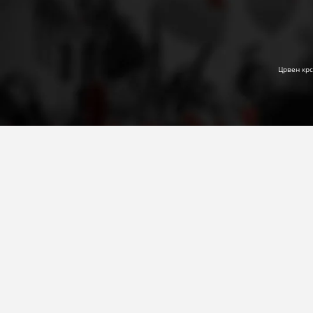
Црвен крс