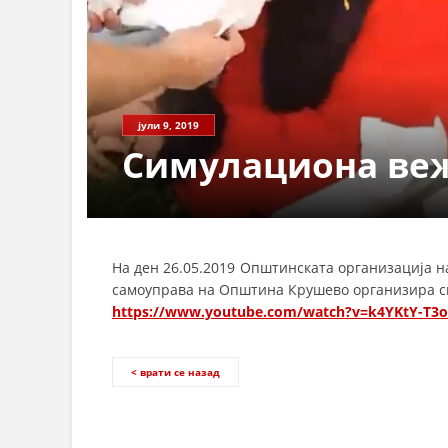
јули 9, 2019
Симулациона веж
На ден 26.05.2019 Општинската организација н
самоуправа на Општина Крушево организира с
https://www.youtube.com/watch?v=k4YKtY-T3o
< врати се назад