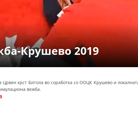
СТРУКТУРА НА ОРГАНИЗАЦИЈАТА
КОНТАКТ ИНФОРМАЦИИ
ЧЛЕНСТВО ВО ПРОФЕСИОНАЛНИ ТЕЛА
ба-Крушево 2019
ЗАКОН ЗА ЦКРМ
СТАТУТ НА ЦКРМ
а Црвен крст Битола во соработка со ООЦК Крушево и локалнат
имулациона вежба.
s
ОРГАНИЗАЦИЈА И РАЗВОЈ
РАКОВОДЕН ОДБОР
СОБРАНИЕ
СТРУКТУРА И ОРГАНИЗАЦИОНА ПОСТАВЕНОСТ