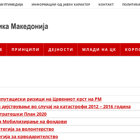
МУЛТИМЕДИЈА
ИНФОРМАЦИИ ОД ЈАВЕН КАРАКТЕР
КОНТАКТ
ПОЛИТИКА
Е
ПРИНЦИПИ
ДЕЈНОСТИ
МЛАДИ НА ЦК
КОРП
репутациски ризици на Црвениот крст на РМ
дејствување во случај на катастрофи 2012 – 2016 година
тратешки План 2020
ИСТОРИЈАТ НА ЦКРМ
ја Мобилизирање на фондови
тегија за волонтерство
ИСТОРИЈАТ НА ДВИЖЕЊЕТО
егија за крводарителство