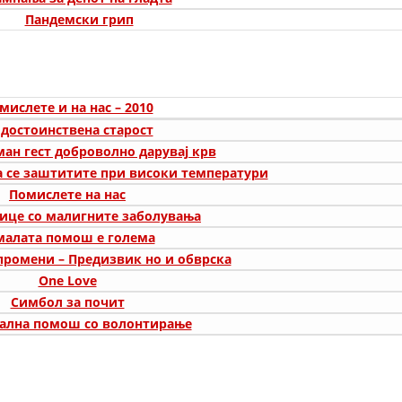
Пандемски грип
ДИСЕМИНАЦИЈА
MЕЃУНАРОДНО ХУМАНИТАРНО ПРАВО
ПРОМОЦИЈА НА ХУМАНИ ВРЕДНОСТИ
мислете и на нас – 2010
УПОТРЕБА И ЗАШТИТА НА АМБЛЕМОТ
 достоинствена старост
ан гест доброволно дарувај крв
СОЦИЈАЛНО ХУМАНИТАРНА ДЕЈНОСТ
а се заштитите при високи температури
Помислете на нас
КАКО ДА ДОНИРАТЕ
лице со малигните заболувања
ПОДГОТВЕНОСТ И ДЕЈСТВО ПРИ КАТАСТРОФИ
малата помош е голема
промени – Предизвик но и обврска
ТИМОВИ НА ООЦК
One Love
СПАСИТЕЛНА СТАНИЦА ВОДНО
Симбол за почит
ална помош со волонтирање
ПРОЕКТИ – ПОДГОТВЕНОСТ И ДЕЈСТВУВАЊЕ ПРИ КАТАСТРОФИ
ОДНОСИ СО ЈАВНОСТ
ИСТРАЖУВАЊЕ НА ЈАВНО МИСЛЕЊЕ