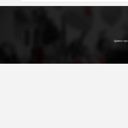
Црвен крс