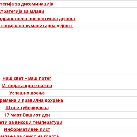
СТРУКТУРА НА ОРГАНИЗАЦИЈАТА
тегија за дисеминација
Стратегија за млади
КОНТАКТ ИНФОРМАЦИИ
 здравствено превентивна дејност
а социјално-хуманитарна дејност
ЧЛЕНСТВО ВО ПРОФЕСИОНАЛНИ ТЕЛА
ЗАКОН ЗА ЦКРМ
СТАТУТ НА ЦКРМ
Наш свет – Ваш потег
И твојата крв е важна
Успешно доење
ремена и правилна дохрана
ОРГАНИЗАЦИЈА И РАЗВОЈ
Што е туберкулоза
РАКОВОДЕН ОДБОР
17 март Вашиот ден
ети за високи температури
СОБРАНИЕ
Информативен лист
СТРУКТУРА И ОРГАНИЗАЦИОНА ПОСТАВЕНОСТ
ампања за денот на гладта