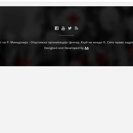
МЕЃУНАРОДНА СОРАБОТКА
ДОГОВОРИ
ЗНАЧЕЊЕ НА СЛУЖБАТА ЗА БАРАЊЕ
т на Р. Македонија - Општинска организација Центар, Клуб на млади ©. Сите права задр
ФОРМУЛАРИ ЗА БАРАЊА
Designed and Developed by
AA
ЗДРАВСТВЕНО ПРЕВЕНТИВНА ДЕЈНОСТ
ПРВА ПОМОШ
КРВОДАРИТЕЛСТВО
ИНФОРМАЦИИ ЗА БОЛЕСТИ
МЕНАЏМЕНТ НА ВОЛОНТЕРИ
ЗА НАС