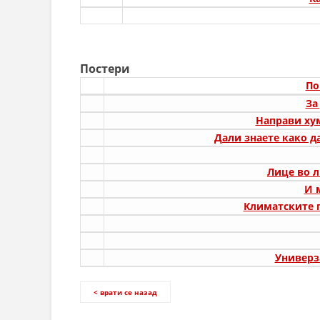
Постери
По
За
Направи хум
Дали знаете како д
Лице во 
И 
Климатските 
Универз
< врати се назад