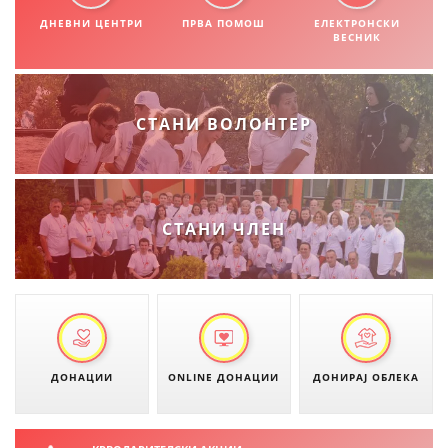
СТРУКТУРА НА ОРГАНИЗАЦИЈАТА
ДНЕВНИ ЦЕНТРИ
ПРВА ПОМОШ
ЕЛЕКТРОНСКИ
ВЕСНИК
КОНТАКТ ИНФОРМАЦИИ
ЧЛЕНСТВО ВО ПРОФЕСИОНАЛНИ ТЕЛА
СТАНИ ВОЛОНТЕР
ЗАКОН ЗА ЦКРМ
СТАТУТ НА ЦКРМ
СТАНИ ЧЛЕН
ОРГАНИЗАЦИЈА И РАЗВОЈ
РАКОВОДЕН ОДБОР
ДОНАЦИИ
ONLINE ДОНАЦИИ
ДОНИРАЈ ОБЛЕКА
СОБРАНИЕ
СТРУКТУРА И ОРГАНИЗАЦИОНА ПОСТАВЕНОСТ